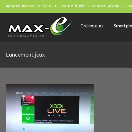
Appelez-nous au 05.54.54.90.99 de 10h à 18h | 2 route de Gençay - 860
Ordinateurs
Smartph
Lancement jeux