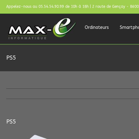
Appelez-nous au 05.54.54.90.99 de 10h à 18h | 2 route de Gençay - 860
Ordinateurs
Smartph
PS5
PS5