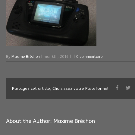
By
Maxime Bréchon
|
mai 8th, 2016
|
|
0 commentaire
Partagez cet article, Choisissez votre Plateforme!
About the Author: 
Maxime Bréchon