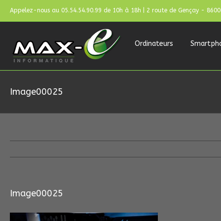
Appelez-nous au 05.54.54.90.99 de 10h à 18h | 2 route de Gençay - 860
Ordinateurs
Smartph
Image00025
Image00025