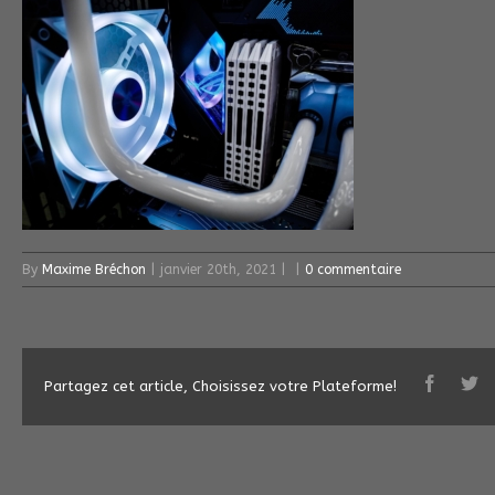
By
Maxime Bréchon
|
janvier 20th, 2021
|
|
0 commentaire
Partagez cet article, Choisissez votre Plateforme!