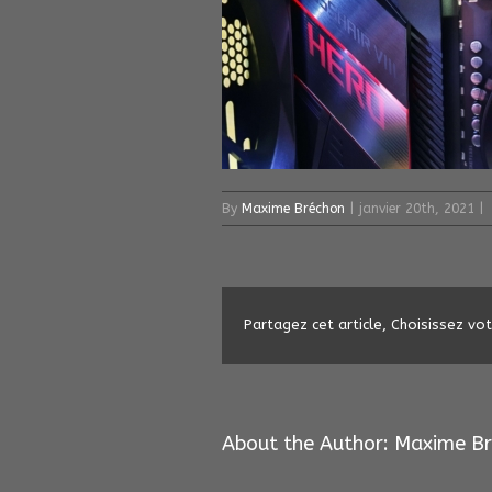
By
Maxime Bréchon
|
janvier 20th, 2021
|
Partagez cet article, Choisissez vo
About the Author: 
Maxime Br