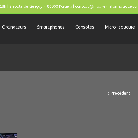
 18h | 2 route de Gençay - 86000 Poitiers | contact@max-e-informatique.co
Ordinateurs
Smartphones
Consoles
Micro-soudure
Précédent