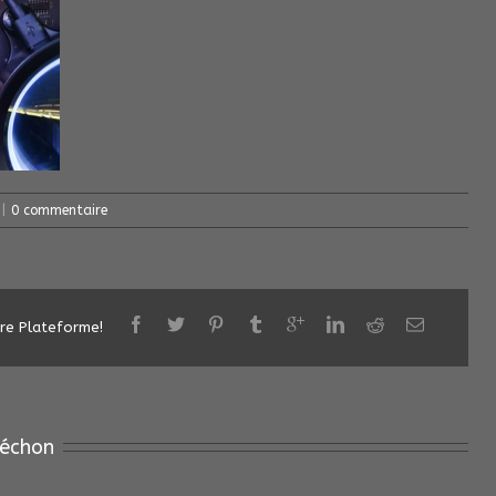
|
0 commentaire
tre Plateforme!
échon