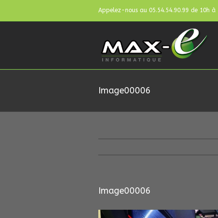
Appelez-nous au 05.54.54.90.99 de 10h à
Image00006
Image00006