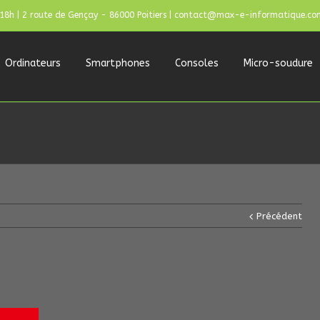
 18h | 2 route de Gençay - 86000 Poitiers | contact@max-e-informatique.co
Ordinateurs
Smartphones
Consoles
Micro-soudure
Précédent