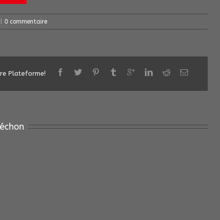
|
0 commentaire
tre Plateforme!
échon