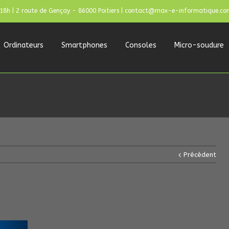
 18h | 2 route de Gençay - 86000 Poitiers | contact@max-e-informatique.co
Ordinateurs
Smartphones
Consoles
Micro-soudure
Précédent