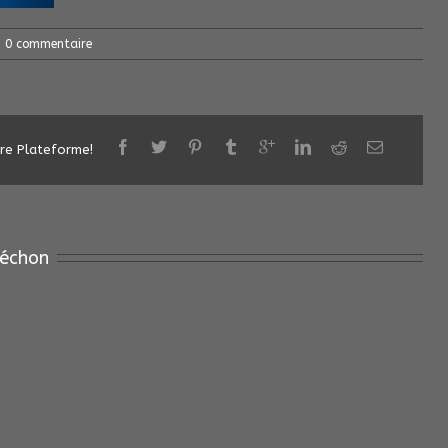
0 commentaire
tre Plateforme!
échon